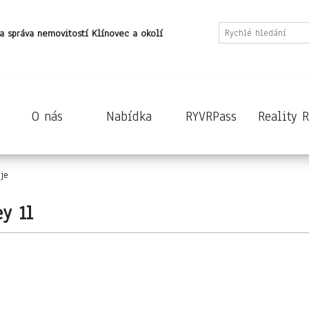
a správa nemovitostí Klínovec a okolí
O nás
Nabídka
RYVRPass
Reality 
je
y 1l