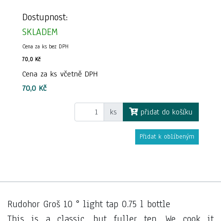
Dostupnost:
SKLADEM
Cena za ks bez DPH
70,0 Kč
Cena za ks včetně DPH
70,0 Kč
ks
přidat do košíku
Přidat k oblíbeným
Rudohor Groš 10 ° light tap 0.75 l bottle
This is a classic, but fuller ten. We cook it