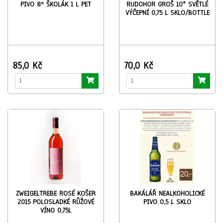
PIVO 8º ŠKOLÁK 1 L PET
RUDOHOR GROŠ 10° SVĚTLÉ
VÝČEPNÍ 0,75 L SKLO/BOTTLE
85,0 Kč
70,0 Kč
ZWEIGELTREBE ROSÉ KOŠER
BAKÁLÁŘ NEALKOHOLICKÉ
2015 POLOSLADKÉ RŮŽOVÉ
PIVO 0,5 L SKLO
VÍNO 0,75L