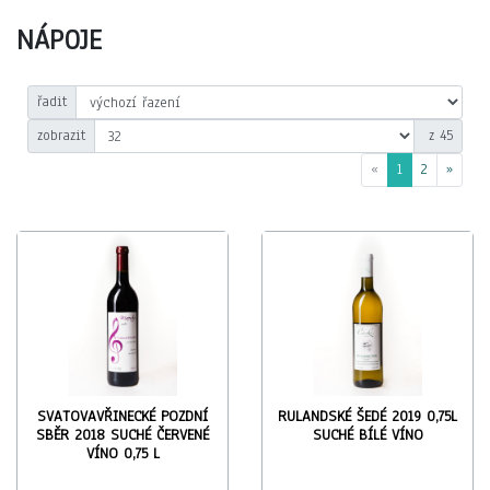
NÁPOJE
řadit
zobrazit
z 45
«
1
2
»
SVATOVAVŘINECKÉ POZDNÍ
RULANDSKÉ ŠEDÉ 2019 0,75L
SBĚR 2018 SUCHÉ ČERVENÉ
SUCHÉ BÍLÉ VÍNO
VÍNO 0,75 L