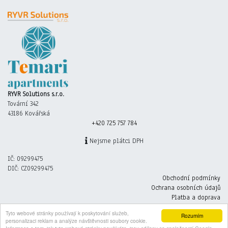
RYVR Solutions s.r.o.
Tovární 342
43186 Kovářská
+420 725 757 784
Nejsme plátci DPH
IČ: 09299475
DIČ: CZ09299475
Obchodní podmínky
Ochrana osobních údajů
Platba a doprava
© www.ryvrsolutions.cz 2026
Tyto webové stránky používají k poskytování služeb,
Rozumím
personalizaci reklam a analýze návštěvnosti soubory cookie.