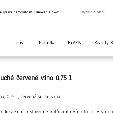
a správa nemovitostí Klínovec a okolí
O nás
Nabídka
RYVRPass
Reality 
uché červené víno 0,75 l
o, 0,75 l, červené suché víno
po dokvašení a stočení z kalů zrálo víno tři roky v d