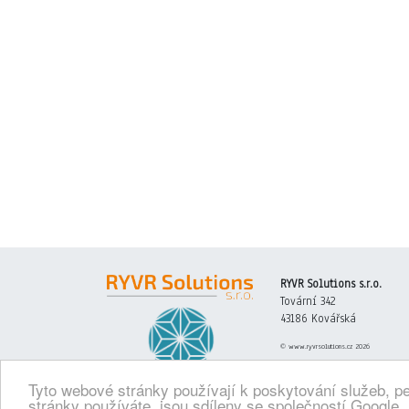
RYVR Solutions s.r.o.
Tovární 342
43186 Kovářská
© www.ryvrsolutions.cz 2026
Tyto webové stránky používají k poskytování služeb, pe
stránky používáte, jsou sdíleny se společností Google.